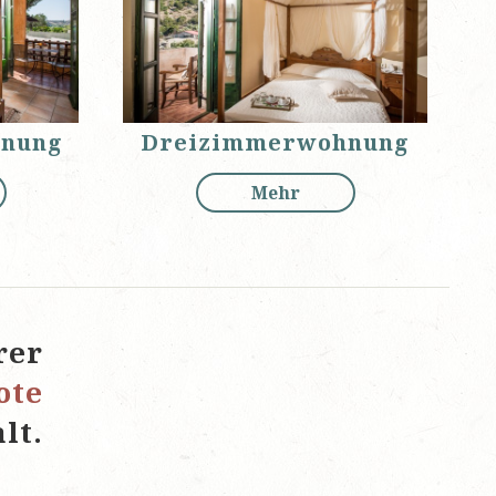
nung
Dreizimmerwohnung
Mehr
rer
ote
lt.