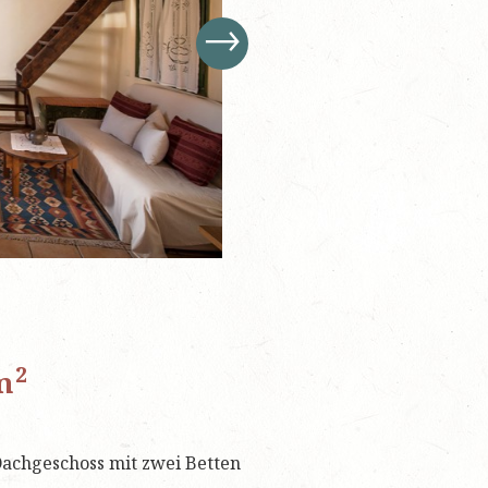
→
2
m
achgeschoss mit zwei Betten