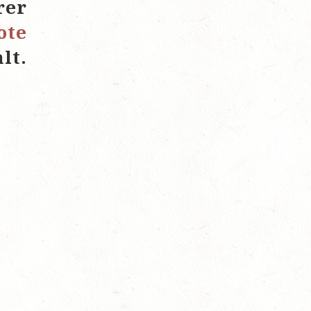
rer
ote
lt.