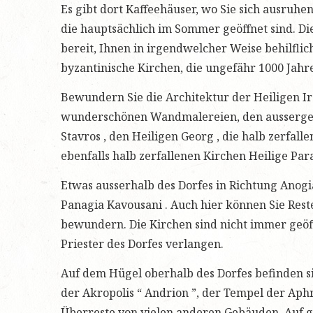
Es gibt dort Kaffeehäuser, wo Sie sich ausruh
die hauptsächlich im Sommer geöffnet sind. Di
bereit, Ihnen in irgendwelcher Weise behilflich
byzantinische Kirchen, die ungefähr 1000 Jahre 
Bewundern Sie die Architektur der Heiligen Ir
wunderschönen Wandmalereien, den aussergew
Stavros , den Heiligen Georg , die halb zerfal
ebenfalls halb zerfallenen Kirchen Heilige Para
Etwas ausserhalb des Dorfes in Richtung Anogia
Panagia Kavousani . Auch hier können Sie Res
bewundern. Die Kirchen sind nicht immer geöff
Priester des Dorfes verlangen.
Auf dem Hügel oberhalb des Dorfes befinden s
der Akropolis “ Andrion ”, der Tempel der Aph
Überreste von vielen anderen Gebäuden. Auf g