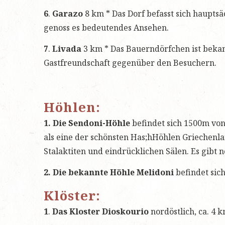
6
.
Garazo
8 km * Das Dorf befasst sich hauptsä
genoss es bedeutendes Ansehen.
7
.
Livada
3 km * Das Bauerndörfchen ist bekan
Gastfreundschaft gegenüber den Besuchern.
Höhlen:
1. Die Sendoni-Höhle
befindet sich 1500m von 
als eine der schönsten Has;hHöhlen Griechen
Stalaktiten und eindrücklichen Sälen. Es gibt
2. Die bekannte Höhle Melidoni
befindet sic
Klöster:
1
.
Das Kloster Dioskourio
nordöstlich, ca. 4 k