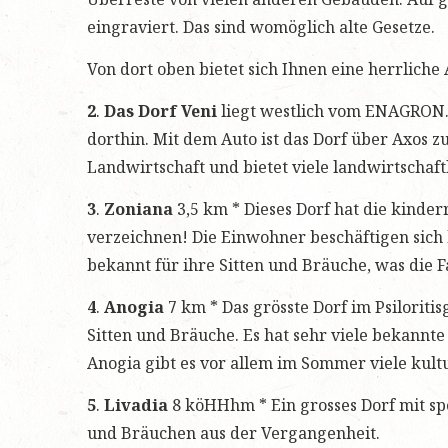
eingraviert. Das sind womöglich alte Gesetze.
Von dort oben bietet sich Ihnen eine herrliche 
2
.
Das Dorf Veni
liegt westlich vom ENAGRON.
dorthin. Mit dem Auto ist das Dorf über Axos zu
Landwirtschaft und bietet viele landwirtschaft
3
.
Zoniana
3,5 km * Dieses Dorf hat die kinder
verzeichnen! Die Einwohner beschäftigen sich h
bekannt für ihre Sitten und Bräuche, was die Fa
4
.
Anogia
7 km * Das grösste Dorf im Psiloriti
Sitten und Bräuche. Es hat sehr viele bekannt
Anogia gibt es vor allem im Sommer viele kult
5
.
Livadia
8 köHHhm * Ein grosses Dorf mit spe
und Bräuchen aus der Vergangenheit.