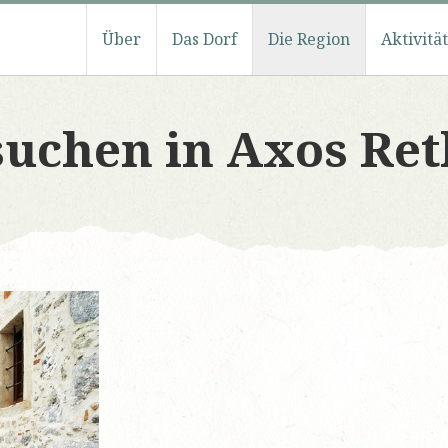
Über
Das Dorf
Die Region
Aktivitä
esuchen in Axos Re