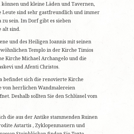
en können und kleine Läden und Tavernen,
e Leute sind sehr gastfreundlich und immer
 zu sein. Im Dorf gibt es sieben
alt sind.
ene und des Heiligen Ioannis mit seinen
öhnlichen Templo in der Kirche Timios
lene Kirche Michael Archangelo und die
skevi und Afenti Christos.
 befindet sich die renovierte Kirche
te von herrlichen Wandmalereien
net. Deshalb sollten Sie den Schlüssel vom
ich die aus der Antike stammenden Ruinen
rodite Astartis , Zyklopenmauern und
rossen Steinblöcken finden Sie Texte