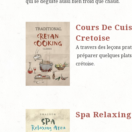
qui se déguste aussi bien froid que chaud.
Cours De Cui
Cretoise
A travers des leçons pr
préparer quelques plats 
crétoise.
Spa Relaxing