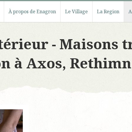
À propos de Enagron
Le Village
La Region
A
ntérieur - Maisons t
n à Axos, Rethimn