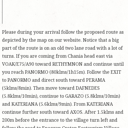
Please during your arrival follow the proposed route as
depicted by the map on our website. Notice that a big
part of the route is on an old two lane road with a lot of
turns. If you are coming from Chania head east via
VOAK/E75/A90 toward RETHYMNON and continue until
you reach PANORMO (80klms/1h15m). Follow the EXIT
to PANORMO and direct south toward PERAMA
(5klms/8min). Then move toward DAFNEDES
(5.8klms/10min), continue to GARAZO (5.8klms/10min)
and KATERIANA (5.6klms/9min). From KATERIANA
continue further south toward AXOS. After 1.5klms and
200m before the entrance to the village turn left and
follow the road to Enagron Cretan Ecotourism Village.