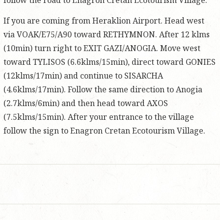
If you are coming from Heraklion Airport. Head west
via VOAK/E75/A90 toward RETHYMNON. After 12 klms
(10min) turn right to EXIT GAZI/ANOGIA. Move west
toward TYLISOS (6.6klms/15min), direct toward GONIES
(12klms/17min) and continue to SISARCHA
(4.6klms/17min). Follow the same direction to Anogia
(2.7klms/6min) and then head toward AXOS
(7.5klms/15min). After your entrance to the village
follow the sign to Enagron Cretan Ecotourism Village.