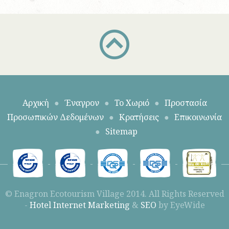
Αρχική
●
Έναγρον
●
To Χωριό
●
Προστασία
Προσωπικών Δεδομένων
●
Κρατήσεις
●
Επικοινωνία
●
Sitemap
© Enagron Ecotourism Village 2014. All Rights Reserved
-
Hotel Internet Marketing
&
SEO
by EyeWide