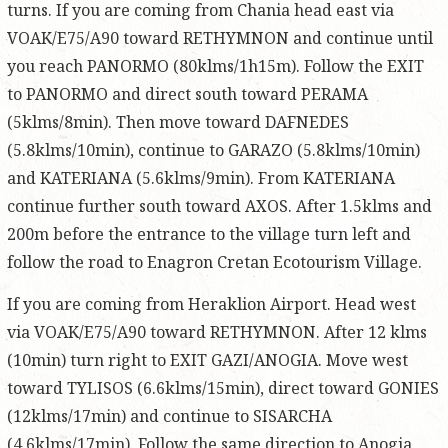
turns. If you are coming from Chania head east via
VOAK/E75/A90 toward RETHYMNON and continue until
you reach PANORMO (80klms/1h15m). Follow the EXIT
to PANORMO and direct south toward PERAMA
(5klms/8min). Then move toward DAFNEDES
(5.8klms/10min), continue to GARAZO (5.8klms/10min)
and KATERIANA (5.6klms/9min). From KATERIANA
continue further south toward AXOS. After 1.5klms and
200m before the entrance to the village turn left and
follow the road to Enagron Cretan Ecotourism Village.
If you are coming from Heraklion Airport. Head west
via VOAK/E75/A90 toward RETHYMNON. After 12 klms
(10min) turn right to EXIT GAZI/ANOGIA. Move west
toward TYLISOS (6.6klms/15min), direct toward GONIES
(12klms/17min) and continue to SISARCHA
(4.6klms/17min). Follow the same direction to Anogia